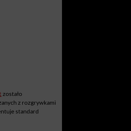
t
zostało
zanych z rozgrywkami
ntuje standard