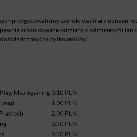
ch przygotowaliśmy szeroki wachlarz odmian roul
zapewnia zróżnicowane odmiany z odmiennymi limi
i doświadczonych użytkowników.
 Play, Microgaming
0.10 PLN
Ezugi
1.00 PLN
Playtech
2.00 PLN
ing
0.20 PLN
es
0.50 PLN