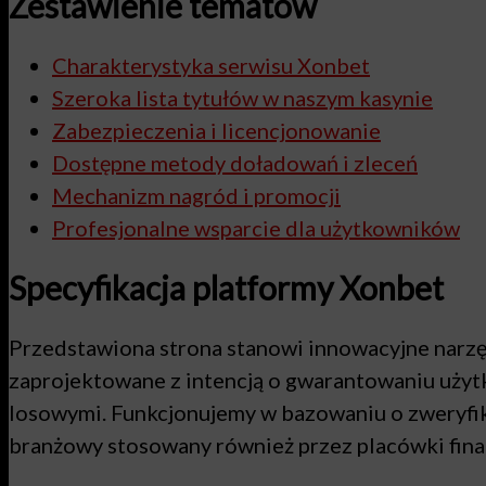
Zestawienie tematów
Charakterystyka serwisu Xonbet
Szeroka lista tytułów w naszym kasynie
Zabezpieczenia i licencjonowanie
Dostępne metody doładowań i zleceń
Mechanizm nagród i promocji
Profesjonalne wsparcie dla użytkowników
Specyfikacja platformy Xonbet
Przedstawiona strona stanowi innowacyjne narzę
zaprojektowane z intencją o gwarantowaniu uży
losowymi. Funkcjonujemy w bazowaniu o zweryfi
branżowy stosowany również przez placówki fina