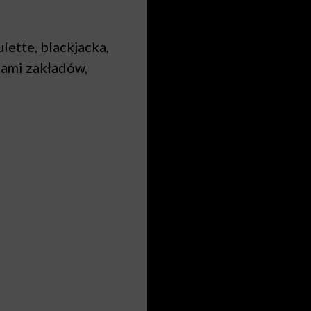
ette, blackjacka,
tami zakładów,