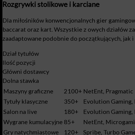
Rozgrywki stolikowe i karciane
Dla miłośników konwencjonalnych gier gamingowy
baccarat oraz kart. Wszystkie z owych działów 
zaadaptowane podobnie do początkujących, jak 
Dział tytułów
Ilość pozycji
Główni dostawcy
Dolna stawka
Maszyny graficzne
2100+
NetEnt, Pragmatic
Tytuły klasyczne
350+
Evolution Gaming, 
Salon na live
180+
Evolution Gaming, 
Wygrane kumulacyjne
85+
NetEnt, Microgam
Gry natychmiastowe
120+
Spribe, Turbo Gam