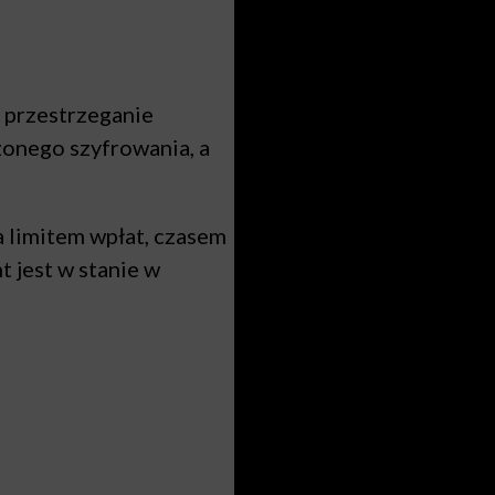
 przestrzeganie
onego szyfrowania, a
 limitem wpłat, czasem
 jest w stanie w