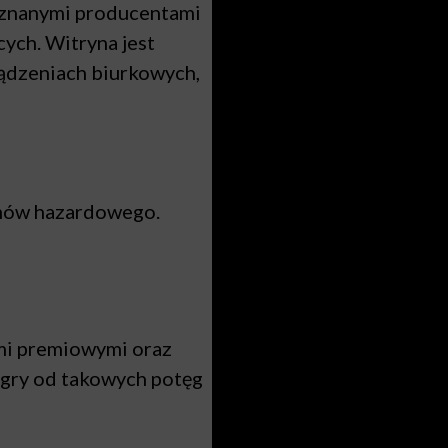
 uznanymi producentami
ych. Witryna jest
ądzeniach biurkowych,
amów hazardowego.
ami premiowymi oraz
j gry od takowych potęg