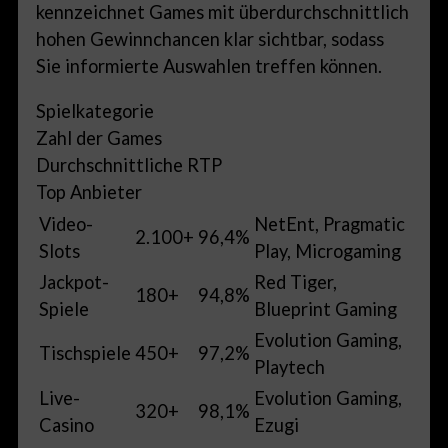
kennzeichnet Games mit überdurchschnittlich
hohen Gewinnchancen klar sichtbar, sodass
Sie informierte Auswahlen treffen können.
Spielkategorie
Zahl der Games
Durchschnittliche RTP
Top Anbieter
Video-
NetEnt, Pragmatic
2.100+
96,4%
Slots
Play, Microgaming
Jackpot-
Red Tiger,
180+
94,8%
Spiele
Blueprint Gaming
Evolution Gaming,
Tischspiele
450+
97,2%
Playtech
Live-
Evolution Gaming,
320+
98,1%
Casino
Ezugi