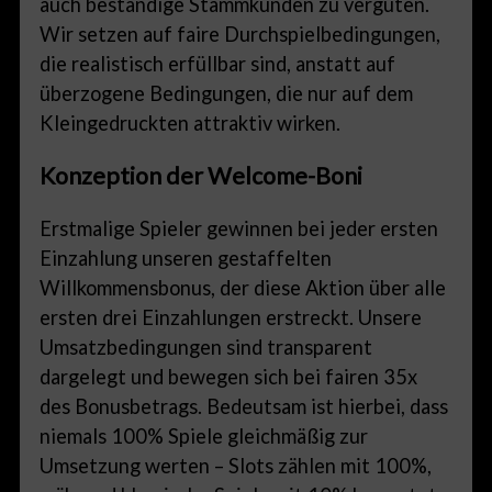
auch beständige Stammkunden zu vergüten.
Wir setzen auf faire Durchspielbedingungen,
die realistisch erfüllbar sind, anstatt auf
überzogene Bedingungen, die nur auf dem
Kleingedruckten attraktiv wirken.
Konzeption der Welcome-Boni
Erstmalige Spieler gewinnen bei jeder ersten
Einzahlung unseren gestaffelten
Willkommensbonus, der diese Aktion über alle
ersten drei Einzahlungen erstreckt. Unsere
Umsatzbedingungen sind transparent
dargelegt und bewegen sich bei fairen 35x
des Bonusbetrags. Bedeutsam ist hierbei, dass
niemals 100% Spiele gleichmäßig zur
Umsetzung werten – Slots zählen mit 100%,