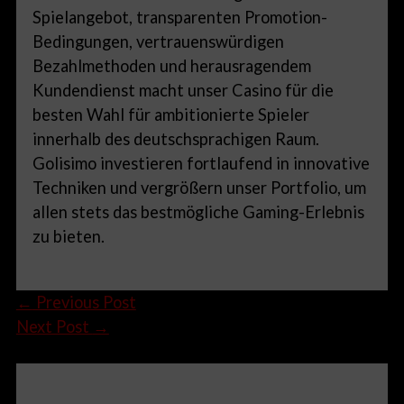
Spielangebot, transparenten Promotion-
Bedingungen, vertrauenswürdigen
Bezahlmethoden und herausragendem
Kundendienst macht unser Casino für die
besten Wahl für ambitionierte Spieler
innerhalb des deutschsprachigen Raum.
Golisimo investieren fortlaufend in innovative
Techniken und vergrößern unser Portfolio, um
allen stets das bestmögliche Gaming-Erlebnis
zu bieten.
←
Previous Post
Next Post
→