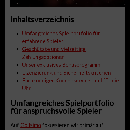
Inhaltsverzeichnis
Umfangreiches Spielportfolio für
erfahrene Spieler
Geschützte und vielseitige
Zahlungsoptionen
Unser exklusives Bonusprogramm
Lizenzierung und Sicherheitskriterien
Fachkundiger Kundenservice rund für die
Uhr
Umfangreiches Spielportfolio
für anspruchsvolle Spieler
Auf
Golisimo
fokussieren wir primär auf