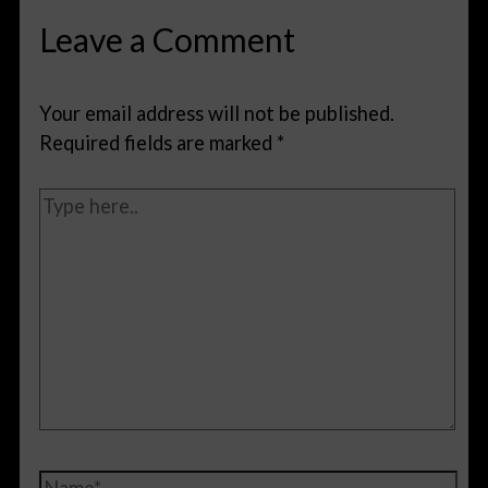
Leave a Comment
Your email address will not be published.
Required fields are marked
*