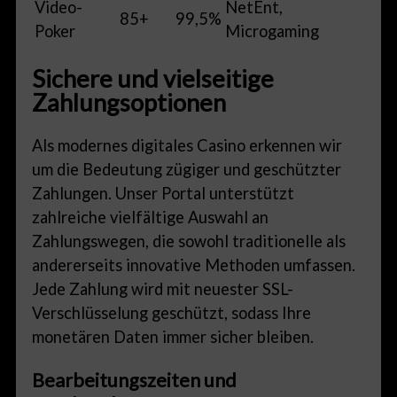
Video-
NetEnt,
85+
99,5%
Poker
Microgaming
Sichere und vielseitige
Zahlungsoptionen
Als modernes digitales Casino erkennen wir
um die Bedeutung zügiger und geschützter
Zahlungen. Unser Portal unterstützt
zahlreiche vielfältige Auswahl an
Zahlungswegen, die sowohl traditionelle als
andererseits innovative Methoden umfassen.
Jede Zahlung wird mit neuester SSL-
Verschlüsselung geschützt, sodass Ihre
monetären Daten immer sicher bleiben.
Bearbeitungszeiten und