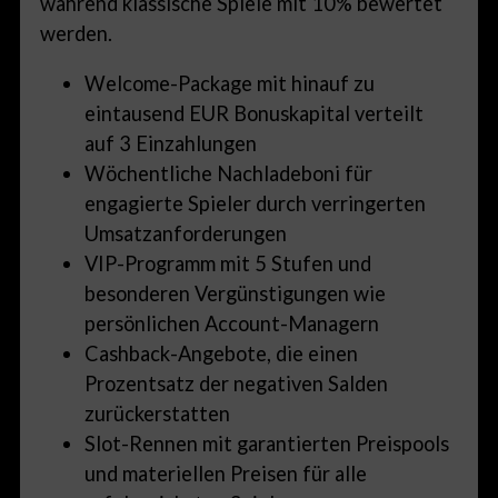
während klassische Spiele mit 10% bewertet
werden.
Welcome-Package mit hinauf zu
eintausend EUR Bonuskapital verteilt
auf 3 Einzahlungen
Wöchentliche Nachladeboni für
engagierte Spieler durch verringerten
Umsatzanforderungen
VIP-Programm mit 5 Stufen und
besonderen Vergünstigungen wie
persönlichen Account-Managern
Cashback-Angebote, die einen
Prozentsatz der negativen Salden
zurückerstatten
Slot-Rennen mit garantierten Preispools
und materiellen Preisen für alle