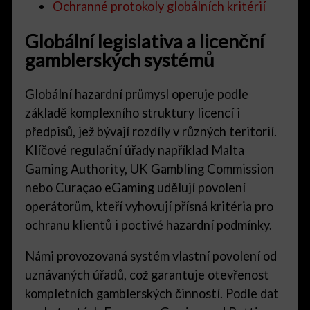
Ochranné protokoly globálních kritérií
Globální legislativa a licenční
gamblerských systémů
Globální hazardní průmysl operuje podle
základě komplexního struktury licencí i
předpisů, jež bývají rozdíly v různých teritorií.
Klíčové regulační úřady například Malta
Gaming Authority, UK Gambling Commission
nebo Curaçao eGaming udělují povolení
operátorům, kteří vyhovují přísná kritéria pro
ochranu klientů i poctivé hazardní podmínky.
Námi provozovaná systém vlastní povolení od
uznávaných úřadů, což garantuje otevřenost
kompletních gamblerských činností. Podle dat