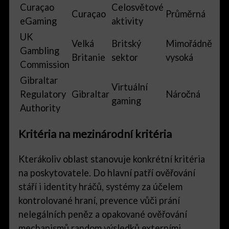
Curaçao
Celosvětové
Curaçao
Průměrná
eGaming
aktivity
UK
Velká
Britský
Mimořádně
Gambling
Britanie
sektor
vysoká
Commission
Gibraltar
Virtuální
Regulatory
Gibraltar
Náročná
gaming
Authority
Kritéria na mezinárodní kritéria
Kterákoliv oblast stanovuje konkrétní kritéria
na poskytovatele. Do hlavní patří ověřování
stáří i identity hráčů, systémy za účelem
kontrolované hraní, prevence vůči prání
nelegálních peněz a opakované ověřování
mechanismů random výsledků externími