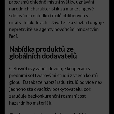
programů ohledně místní svátky, uznávání
národních charakteristik za marketingové
sdělování a nabídku titulů oblíbených v
určitých lokalitách. Uživatelská služba funguje
nepřetržitě se agenty hovořícími množstvím
řečí.
Nabídka produktů ze
globálních dodavatelů
Celosvětový záběr dovoluje kooperaci s
předními softwarovými studii z všech koutů
globu. Databáze nabízí řadu titulů od více než
jednoho sta dvacítky poskytovatelů, což
zaručuje bezkonkurenční rozmanitost
hazardního materiálu.