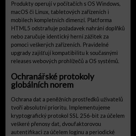
Produkty operují v počítačích s OS Windows,
macOS či Linux, tabletových zařízeních i
mobilech kompletních dimenzí. Platforma
HTML5 odstraňuje požadavek nahrání doplňků
nebo zaručuje identický herní zážitek za
pomoci veškerých zařízeních. Pravidelné
upgrady zajišťují kompatibilitu k současnými
releases webových prohlížečů a OS systémů.
Ochranářské protokoly
globálních norem
Ochrana dat a peněžních prostředků uživatelů
tvoří absolutní prioritu. Implementujeme
kryptografický protokol SSL 256-bit za účelem
veškeré přenosy dat, dvoufaktorovou
autentifikaci za účelem loginu a periodické