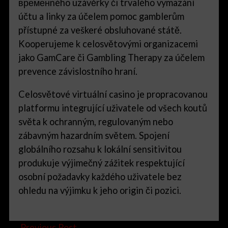
временného uzávěrky či trvalého vymazání
účtu a linky za účelem pomoc gamblerům
přístupné za veškeré obsluhované státě.
Kooperujeme k celosvětovými organizacemi
jako GamCare či Gambling Therapy za účelem
prevence závislostního hraní.
Celosvětové virtuální casino je propracovanou
platformu integrující uživatele od všech koutů
světa k ochranným, regulovaným nebo
zábavným hazardním světem. Spojení
globálního rozsahu k lokální sensitivitou
produkuje výjimečný zážitek respektující
osobní požadavky každého uživatele bez
ohledu na výjimku k jeho origin či pozici.
←
Previous Post