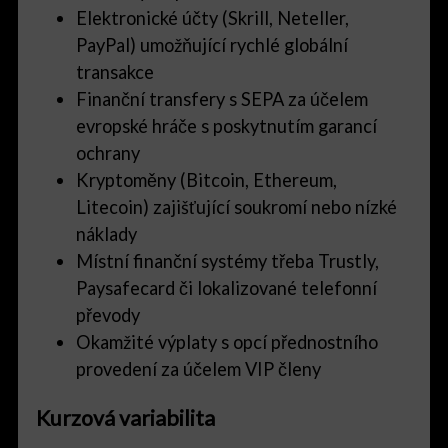
Elektronické účty (Skrill, Neteller,
PayPal) umožňující rychlé globální
transakce
Finanční transfery s SEPA za účelem
evropské hráče s poskytnutím garancí
ochrany
Kryptoměny (Bitcoin, Ethereum,
Litecoin) zajišťující soukromí nebo nízké
náklady
Místní finanční systémy třeba Trustly,
Paysafecard či lokalizované telefonní
převody
Okamžité výplaty s opcí přednostního
provedení za účelem VIP členy
Kurzová variabilita