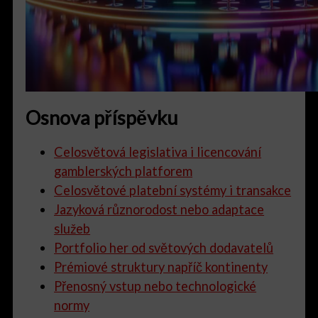
Osnova příspěvku
Celosvětová legislativa i licencování
gamblerských platforem
Celosvětové platební systémy i transakce
Jazyková různorodost nebo adaptace
služeb
Portfolio her od světových dodavatelů
Prémiové struktury napříč kontinenty
Přenosný vstup nebo technologické
normy