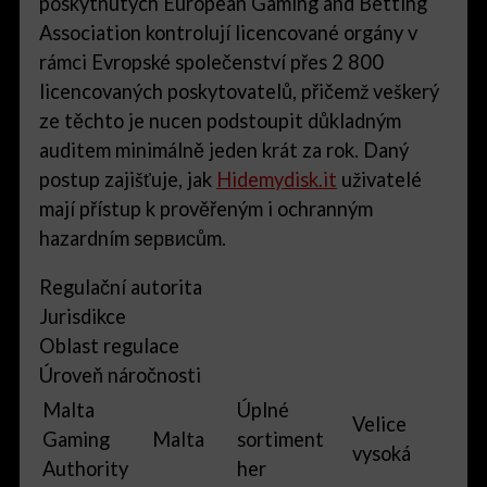
poskytnutých European Gaming and Betting
Association kontrolují licencované orgány v
rámci Evropské společenství přes 2 800
licencovaných poskytovatelů, přičemž veškerý
ze těchto je nucen podstoupit důkladným
auditem minimálně jeden krát za rok. Daný
postup zajišťuje, jak
Hidemydisk.it
uživatelé
mají přístup k prověřeným i ochranným
hazardním sервисům.
Regulační autorita
Jurisdikce
Oblast regulace
Úroveň náročnosti
Malta
Úplné
Velice
Gaming
Malta
sortiment
vysoká
Authority
her