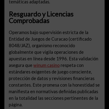
temáticas adaptadas.
Resguardo y Licencias
Comprobadas
Operamos bajo supervisión estricta de la
Entidad de Juegos de Curacao (certificado
8048/JAZ), organismo reconocido
globalmente que vigila operaciones de
apuestas en línea desde 1996. Esta validación
asegura que
winum casino
respeta con
estándares exigentes de juego consciente,
protección de datos y revisiones financieras
constantes. Este promesa con la honestidad se
manifiesta en normativas definidas publicadas
en la totalidad las secciones pertinentes de la
página.