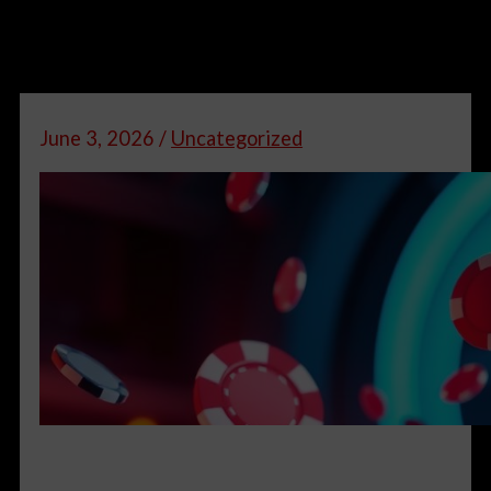
June 3, 2026
/
Uncategorized