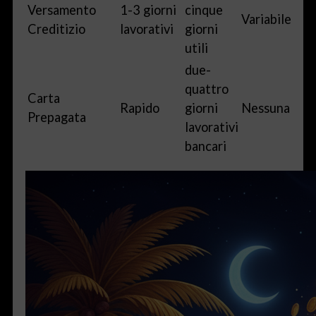
Versamento
1-3 giorni
cinque
Variabile
Creditizio
lavorativi
giorni
utili
due-
quattro
Carta
Rapido
giorni
Nessuna
Prepagata
lavorativi
bancari