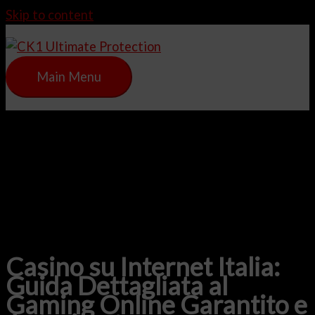
Skip to content
Main Menu
Casino su Internet Italia:
Guida Dettagliata al
Gaming Online Garantito e