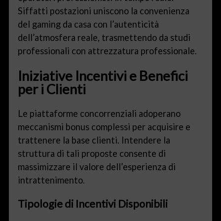
Siffatti postazioni uniscono la convenienza
del gaming da casa con l’autenticità
dell’atmosfera reale, trasmettendo da studi
professionali con attrezzatura professionale.
Iniziative Incentivi e Benefici
per i Clienti
Le piattaforme concorrenziali adoperano
meccanismi bonus complessi per acquisire e
trattenere la base clienti. Intendere la
struttura di tali proposte consente di
massimizzare il valore dell’esperienza di
intrattenimento.
Tipologie di Incentivi Disponibili