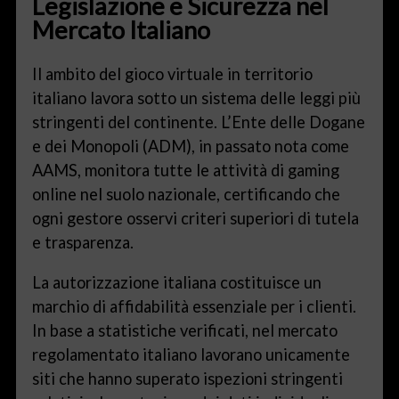
Legislazione e Sicurezza nel
Mercato Italiano
Il ambito del gioco virtuale in territorio
italiano lavora sotto un sistema delle leggi più
stringenti del continente. L’Ente delle Dogane
e dei Monopoli (ADM), in passato nota come
AAMS, monitora tutte le attività di gaming
online nel suolo nazionale, certificando che
ogni gestore osservi criteri superiori di tutela
e trasparenza.
La autorizzazione italiana costituisce un
marchio di affidabilità essenziale per i clienti.
In base a statistiche verificati, nel mercato
regolamentato italiano lavorano unicamente
siti che hanno superato ispezioni stringenti