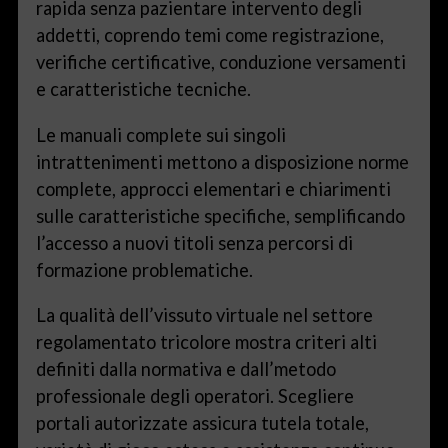
rapida senza pazientare intervento degli
addetti, coprendo temi come registrazione,
verifiche certificative, conduzione versamenti
e caratteristiche tecniche.
Le manuali complete sui singoli
intrattenimenti mettono a disposizione norme
complete, approcci elementari e chiarimenti
sulle caratteristiche specifiche, semplificando
l’accesso a nuovi titoli senza percorsi di
formazione problematiche.
La qualità dell’vissuto virtuale nel settore
regolamentato tricolore mostra criteri alti
definiti dalla normativa e dall’metodo
professionale degli operatori. Scegliere
portali autorizzate assicura tutela totale,