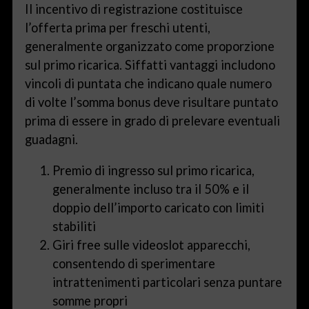
Il incentivo di registrazione costituisce
l’offerta prima per freschi utenti,
generalmente organizzato come proporzione
sul primo ricarica. Siffatti vantaggi includono
vincoli di puntata che indicano quale numero
di volte l’somma bonus deve risultare puntato
prima di essere in grado di prelevare eventuali
guadagni.
Premio di ingresso sul primo ricarica,
generalmente incluso tra il 50% e il
doppio dell’importo caricato con limiti
stabiliti
Giri free sulle videoslot apparecchi,
consentendo di sperimentare
intrattenimenti particolari senza puntare
somme propri