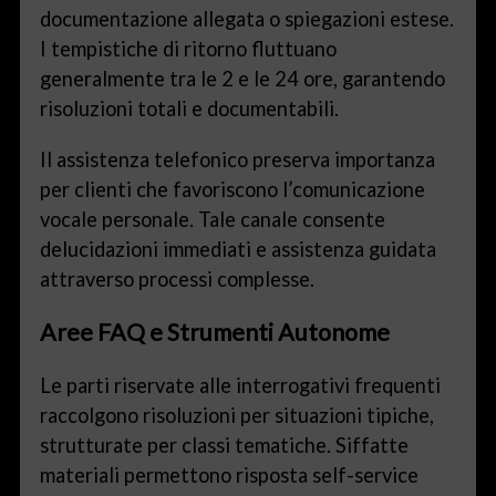
documentazione allegata o spiegazioni estese.
I tempistiche di ritorno fluttuano
generalmente tra le 2 e le 24 ore, garantendo
risoluzioni totali e documentabili.
Il assistenza telefonico preserva importanza
per clienti che favoriscono l’comunicazione
vocale personale. Tale canale consente
delucidazioni immediati e assistenza guidata
attraverso processi complesse.
Aree FAQ e Strumenti Autonome
Le parti riservate alle interrogativi frequenti
raccolgono risoluzioni per situazioni tipiche,
strutturate per classi tematiche. Siffatte
materiali permettono risposta self-service