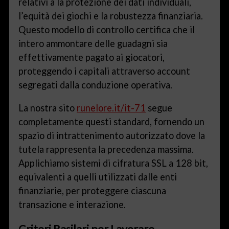
relativi a la protezione dei dati individuali,
l’equità dei giochi e la robustezza finanziaria.
Questo modello di controllo certifica che il
intero ammontare delle guadagni sia
effettivamente pagato ai giocatori,
proteggendo i capitali attraverso account
segregati dalla conduzione operativa.
La nostra sito
runelore.it/it-71
segue
completamente questi standard, fornendo un
spazio di intrattenimento autorizzato dove la
tutela rappresenta la precedenza massima.
Applichiamo sistemi di cifratura SSL a 128 bit,
equivalenti a quelli utilizzati dalle enti
finanziarie, per proteggere ciascuna
transazione e interazione.