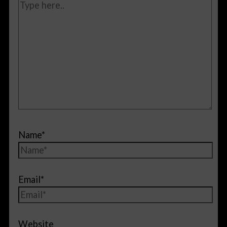
Name*
Email*
Website