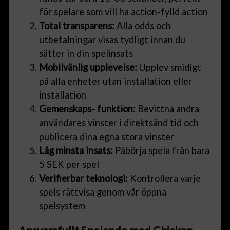
för spelare som vill ha action-fylld action
Total transparens:
Alla odds och
utbetalningar visas tydligt innan du
sätter in din spelinsats
Mobilvänlig upplevelse:
Upplev smidigt
på alla enheter utan installation eller
installation
Gemenskaps- funktion:
Bevittna andra
användares vinster i direktsänd tid och
publicera dina egna stora vinster
Låg minsta insats:
Påbörja spela från bara
5 SEK per spel
Verifierbar teknologi:
Kontrollera varje
spels rättvisa genom vår öppna
spelsystem