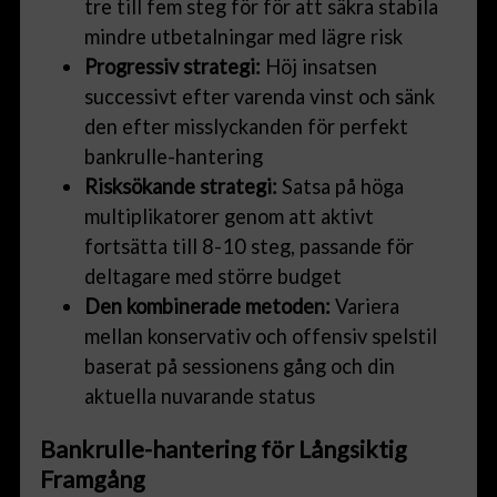
tre till fem steg för för att säkra stabila
mindre utbetalningar med lägre risk
Progressiv strategi:
Höj insatsen
successivt efter varenda vinst och sänk
den efter misslyckanden för perfekt
bankrulle-hantering
Risksökande strategi:
Satsa på höga
multiplikatorer genom att aktivt
fortsätta till 8-10 steg, passande för
deltagare med större budget
Den kombinerade metoden:
Variera
mellan konservativ och offensiv spelstil
baserat på sessionens gång och din
aktuella nuvarande status
Bankrulle-hantering för Långsiktig
Framgång