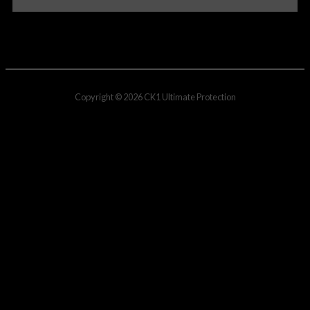
Copyright © 2026
CK1 Ultimate Protection