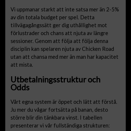
Vi uppmanar starkt att inte satsa mer än 2-5%
av din totala budget per spel. Detta
tillvägagångssätt ger dig uthållighet mot
förlustrader och chans att njuta av längre
sessioner. Genom att följa att följa denna
disciplin kan spelaren njuta av Chicken Road
utan att chansa med mer än man har kapacitet
att mista.
Utbetalningsstruktur och
Odds
Vårt egna system är öppet och lätt att förstå.
Ju mer du vågar fortsätta på banan, desto
större blir din tänkbara vinst. I tabellen
presenterar vi vår fullständiga strukturen: