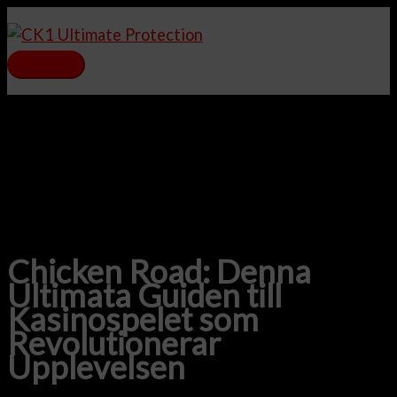
Skip
Type
Name*
Email*
Website
Main
to
here..
Menu
content
Chicken Road: Denna
Ultimata Guiden till
Kasinospelet som
Revolutionerar
Upplevelsen