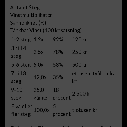
Antalet Steg
Vinstmultiplikator
Sannolikhet (%)
Tänkbar Vinst (100 kr satsning)
1-2 steg
1.2x
92%
120 kr
3 till 4
2.5x
78%
250 kr
steg
5-6 steg
5.0x
58%
500 kr
7 till 8
ettusenttvåhundra
12,0x
35%
steg
kr
9-10
25.0
18
2 500 kr
steg
gånger
procent
Elva eller
5
100,0x
tiotusen kr
fler steg
procent