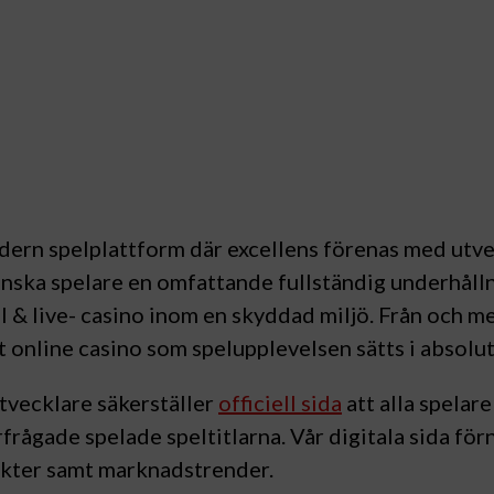
dern spelplattform där excellens förenas med utve
svenska spelare en omfattande fullständig underhåll
 & live- casino inom en skyddad miljö. Från och me
t online casino som spelupplevelsen sätts i absolu
tvecklare säkerställer
officiell sida
att alla spelare
frågade spelade speltitlarna. Vår digitala sida fö
unkter samt marknadstrender.