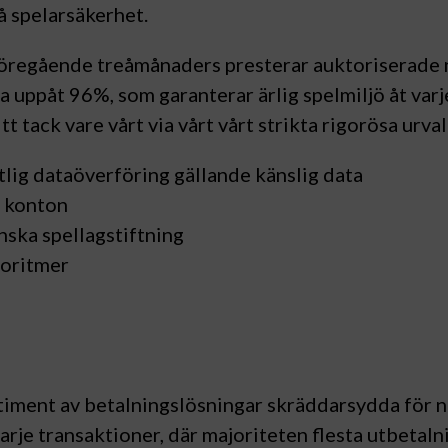
å spelarsäkerhet.
föregående treåmånaders presterar auktoriserade
 uppåt 96%, som garanterar ärlig spelmiljö åt var
tack vare vårt via vårt vårt strikta rigorösa urval 
lig dataöverföring gällande känslig data
e konton
nska spellagstiftning
goritmer
timent av betalningslösningar skräddarsydda för 
varje transaktioner, där majoriteten flesta utbeta