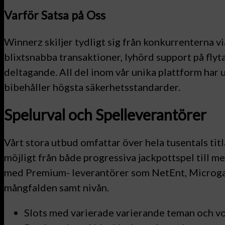
Varför Satsa på Oss
Winnerz skiljer tydligt sig från konkurrenterna v
blixtsnabba transaktioner, lyhörd support på fly
deltagande. All del inom vår unika plattform har
bibehåller högsta säkerhetsstandarder.
Spelurval och Spelleverantörer
Vårt stora utbud omfattar över hela tusentals titl
möjligt från både progressiva jackpottspel till 
med Premium- leverantörer som NetEnt, Microgami
mångfalden samt nivån.
Slots med varierade varierande teman och vola