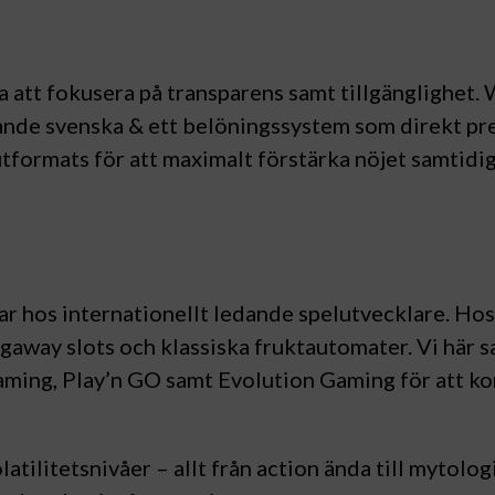
ia att fokusera på transparens samt tillgänglighet.
tande svenska & ett belöningssystem som direkt pr
 utformats för att maximalt förstärka nöjet samtid
ar hos internationellt ledande spelutvecklare. Hos 
megaway slots och klassiska fruktautomater. Vi här
ng, Play’n GO samt Evolution Gaming för att kont
tilitetsnivåer – allt från action ända till mytolog