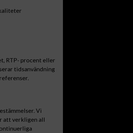
kaliteter
et, RTP- procent eller
iserar tidsanvändning
preferenser.
bestämmelser. Vi
 att verkligen all
kontinuerliga