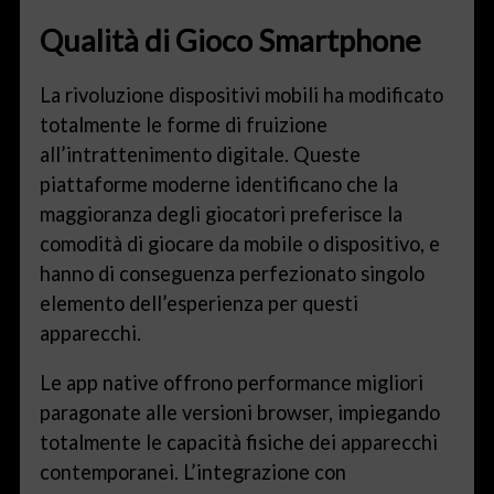
Qualità di Gioco Smartphone
La rivoluzione dispositivi mobili ha modificato
totalmente le forme di fruizione
all’intrattenimento digitale. Queste
piattaforme moderne identificano che la
maggioranza degli giocatori preferisce la
comodità di giocare da mobile o dispositivo, e
hanno di conseguenza perfezionato singolo
elemento dell’esperienza per questi
apparecchi.
Le app native offrono performance migliori
paragonate alle versioni browser, impiegando
totalmente le capacità fisiche dei apparecchi
contemporanei. L’integrazione con