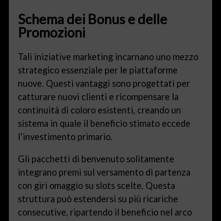
Schema dei Bonus e delle
Promozioni
Tali iniziative marketing incarnano uno mezzo
strategico essenziale per le piattaforme
nuove. Questi vantaggi sono progettati per
catturare nuovi clienti e ricompensare la
continuità di coloro esistenti, creando un
sistema in quale il beneficio stimato eccede
l’investimento primario.
Gli pacchetti di benvenuto solitamente
integrano premi sul versamento di partenza
con giri omaggio su slots scelte. Questa
struttura può estendersi su più ricariche
consecutive, ripartendo il beneficio nel arco