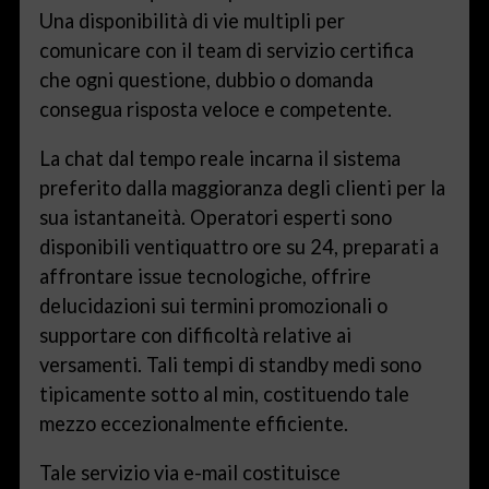
Una disponibilità di vie multipli per
comunicare con il team di servizio certifica
che ogni questione, dubbio o domanda
consegua risposta veloce e competente.
La chat dal tempo reale incarna il sistema
preferito dalla maggioranza degli clienti per la
sua istantaneità. Operatori esperti sono
disponibili ventiquattro ore su 24, preparati a
affrontare issue tecnologiche, offrire
delucidazioni sui termini promozionali o
supportare con difficoltà relative ai
versamenti. Tali tempi di standby medi sono
tipicamente sotto al min, costituendo tale
mezzo eccezionalmente efficiente.
Tale servizio via e-mail costituisce