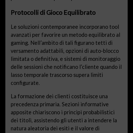
Protocolli di Gioco Equilibrato
Le soluzioni contemporanee incorporano tool
avanzati per favorire un metodo equilibrato al
gaming. Nell’ambito di tali figurano tetti di
versamento adattabili, opzioni di auto-blocco
limitata o definitiva, e sistemi di monitoraggio
delle sessioni che notificano l’cliente quando il
lasso temporale trascorso supera limiti
configurate.
La formazione dei clienti costituisce una
precedenza primaria. Sezioni informative
apposite chiariscono i principi probabilistici
dei titoli, assistendo gli utenti a intendere la
natura aleatoria dei esiti e il valore di