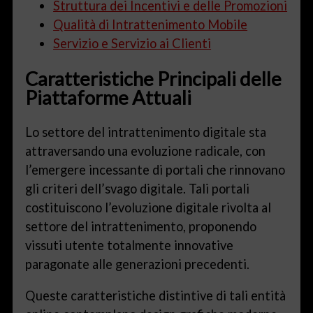
Struttura dei Incentivi e delle Promozioni
Qualità di Intrattenimento Mobile
Servizio e Servizio ai Clienti
Caratteristiche Principali delle
Piattaforme Attuali
Lo settore del intrattenimento digitale sta
attraversando una evoluzione radicale, con
l’emergere incessante di portali che rinnovano
gli criteri dell’svago digitale. Tali portali
costituiscono l’evoluzione digitale rivolta al
settore del intrattenimento, proponendo
vissuti utente totalmente innovative
paragonate alle generazioni precedenti.
Queste caratteristiche distintive di tali entità