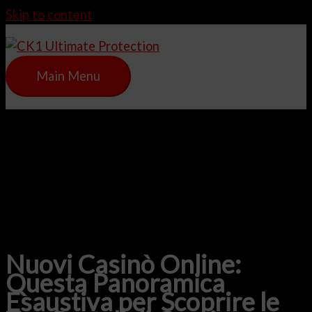
Skip to content
Main Menu
Nuovi Casinò Online:
Questa Panoramica
Esaustiva per Scoprire le