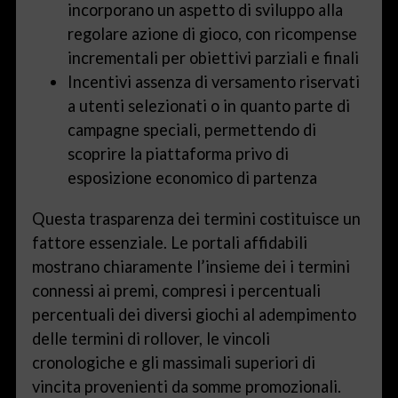
incorporano un aspetto di sviluppo alla
regolare azione di gioco, con ricompense
incrementali per obiettivi parziali e finali
Incentivi assenza di versamento riservati
a utenti selezionati o in quanto parte di
campagne speciali, permettendo di
scoprire la piattaforma privo di
esposizione economico di partenza
Questa trasparenza dei termini costituisce un
fattore essenziale. Le portali affidabili
mostrano chiaramente l’insieme dei i termini
connessi ai premi, compresi i percentuali
percentuali dei diversi giochi al adempimento
delle termini di rollover, le vincoli
cronologiche e gli massimali superiori di
vincita provenienti da somme promozionali.