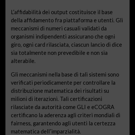
L’affidabilità dei output costituisce il base
della affidamento fra piattaforma e utenti. Gli
meccanismi di numeri casuali validati da
organismi indipendenti assicurano che ogni
giro, ogni card rilasciata, ciascun lancio di dice
sia totalmente non prevedibile e non sia
alterabile.
Gli meccanismi nella base di tali sistemi sono
verificati periodicamente per controllare la
distribuzione matematica dei risultati su
milioni di iterazioni. Tali certificazioni
rilasciate da autorità come GLI e eCOGRA
certificano la aderenza agli criteri mondiali di
fairness, garantendo agli utenti la certezza
matematica dell’imparzialità.