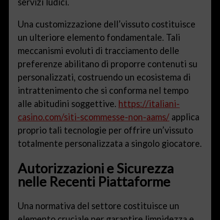
servizi ludici.
Una customizzazione dell’vissuto costituisce
un ulteriore elemento fondamentale. Tali
meccanismi evoluti di tracciamento delle
preferenze abilitano di proporre contenuti su
personalizzati, costruendo un ecosistema di
intrattenimento che si conforma nel tempo
alle abitudini soggettive.
https://italiani-
casino.com/siti-scommesse-non-aams/
applica
proprio tali tecnologie per offrire un’vissuto
totalmente personalizzata a singolo giocatore.
Autorizzazioni e Sicurezza
nelle Recenti Piattaforme
Una normativa del settore costituisce un
elemento cruciale per garantire limpidezza e