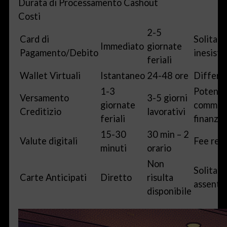
Durata di Processamento Cashout
Costi
2-5
Card di
Solitam
Immediato
giornate
Pagamento/Debito
inesiste
feriali
Wallet Virtuali
Istantaneo
24-48 ore
Differe
1-3
Potenzia
Versamento
3-5 giorni
giornate
commiss
Creditizio
lavorativi
feriali
finanzia
15-30
30 min – 2
Valute digitali
Fee ret
minuti
orario
Non
Solitam
Carte Anticipati
Diretto
risulta
assenti
disponibile