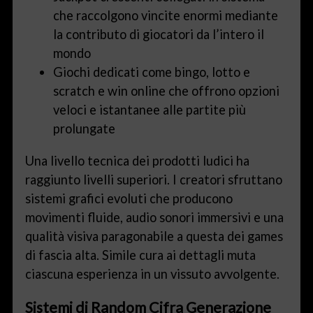
che raccolgono vincite enormi mediante
la contributo di giocatori da l’intero il
mondo
Giochi dedicati come bingo, lotto e
scratch e win online che offrono opzioni
veloci e istantanee alle partite più
prolungate
Una livello tecnica dei prodotti ludici ha
raggiunto livelli superiori. I creatori sfruttano
sistemi grafici evoluti che producono
movimenti fluide, audio sonori immersivi e una
qualità visiva paragonabile a questa dei games
di fascia alta. Simile cura ai dettagli muta
ciascuna esperienza in un vissuto avvolgente.
Sistemi di Random Cifra Generazione