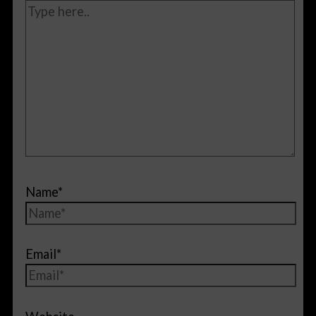
Name*
Email*