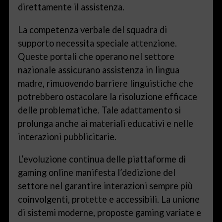
direttamente il assistenza.
La competenza verbale del squadra di
supporto necessita speciale attenzione.
Queste portali che operano nel settore
nazionale assicurano assistenza in lingua
madre, rimuovendo barriere linguistiche che
potrebbero ostacolare la risoluzione efficace
delle problematiche. Tale adattamento si
prolunga anche ai materiali educativi e nelle
interazioni pubblicitarie.
L’evoluzione continua delle piattaforme di
gaming online manifesta l’dedizione del
settore nel garantire interazioni sempre più
coinvolgenti, protette e accessibili. La unione
di sistemi moderne, proposte gaming variate e