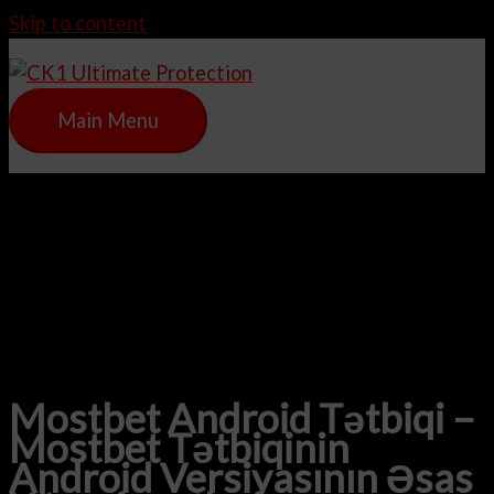
Skip to content
Main Menu
Mostbet Android Tətbiqi –
Mostbet Tətbiqinin
Android Versiyasının Əsas