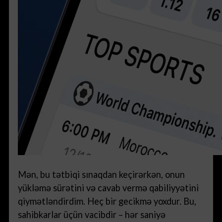
Mən, bu tətbiqi sınaqdan keçirərkən, onun
yükləmə sürətini və cavab vermə qabiliyyətini
qiymətləndirdim. Heç bir gecikmə yoxdur. Bu,
sahibkarlar üçün vacibdir – hər saniyə