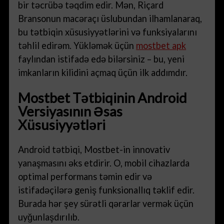
bir təcrübə təqdim edir. Mən, Riçard
Bransonun macəraçı üslubundan ilhamlanaraq,
bu tətbiqin xüsusiyyətlərini və funksiyalarını
təhlil edirəm. Yükləmək üçün
mostbet apk
faylından istifadə edə bilərsiniz – bu, yeni
imkanların kilidini açmaq üçün ilk addımdır.
Mostbet Tətbiqinin Android
Versiyasının Əsas
Xüsusiyyətləri
Android tətbiqi, Mostbet-in innovativ
yanaşmasını əks etdirir. O, mobil cihazlarda
optimal performans təmin edir və
istifadəçilərə geniş funksionallıq təklif edir.
Burada hər şey sürətli qərarlar vermək üçün
uyğunlaşdırılıb.