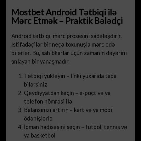
Mostbet Android Tətbiqi ilə
Mərc Etmək – Praktik Bələdçi
Android tətbiqi, mərc prosesini sadələşdirir.
İstifadəçilər bir neçə toxunuşla mərc edə
bilərlər. Bu, sahibkarlar üçün zamanın dəyərini
anlayan bir yanaşmadır.
Tətbiqi yükləyin – linki yuxarıda tapa
bilərsiniz
Qeydiyyatdan keçin – e-poçt və ya
telefon nömrəsi ilə
Balansınızı artırın – kart və ya mobil
ödənişlərlə
İdman hadisəsini seçin – futbol, tennis və
ya basketbol