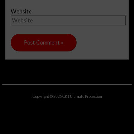
Website
Copyright © 2026
CK1 Ultimate Protection