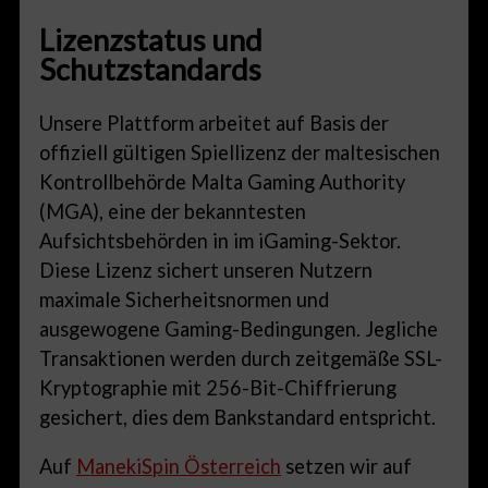
Lizenzstatus und
Schutzstandards
Unsere Plattform arbeitet auf Basis der
offiziell gültigen Spiellizenz der maltesischen
Kontrollbehörde Malta Gaming Authority
(MGA), eine der bekanntesten
Aufsichtsbehörden in im iGaming-Sektor.
Diese Lizenz sichert unseren Nutzern
maximale Sicherheitsnormen und
ausgewogene Gaming-Bedingungen. Jegliche
Transaktionen werden durch zeitgemäße SSL-
Kryptographie mit 256-Bit-Chiffrierung
gesichert, dies dem Bankstandard entspricht.
Auf
ManekiSpin Österreich
setzen wir auf