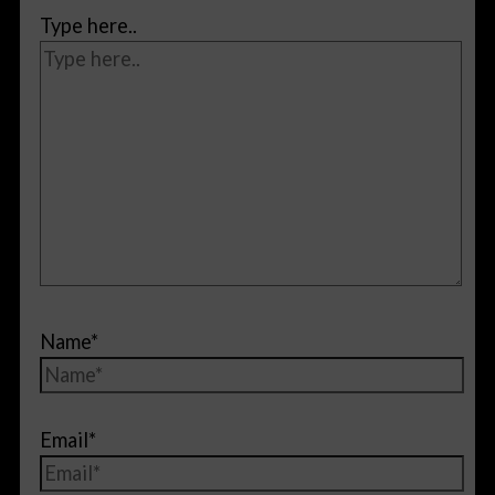
Type here..
Name*
Email*