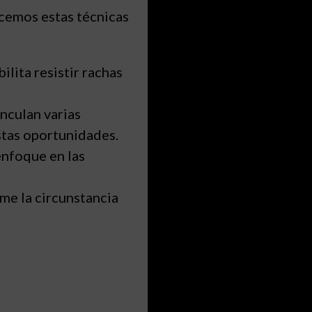
cemos estas técnicas
lita resistir rachas
nculan varias
stas oportunidades.
enfoque en las
me la circunstancia