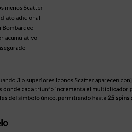
s menos Scatter
diato adicional
ón Bombardeo
or acumulativo
asegurado
uando 3 o superiores iconos Scatter aparecen con
es donde cada triunfo incrementa el multiplicador 
es del símbolo único, permitiendo hasta
25 spins
elo