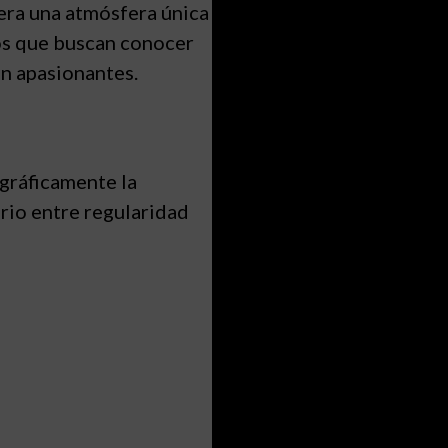
era una atmósfera única
los que buscan conocer
én apasionantes.
gráficamente la
rio entre regularidad