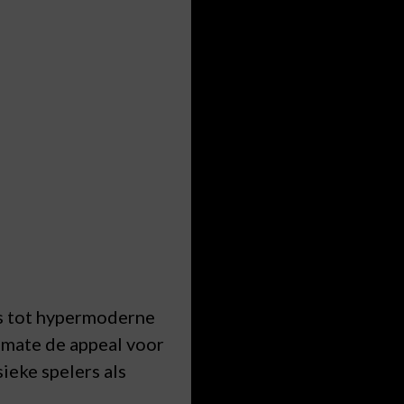
es tot hypermoderne
e mate de appeal voor
ieke spelers als