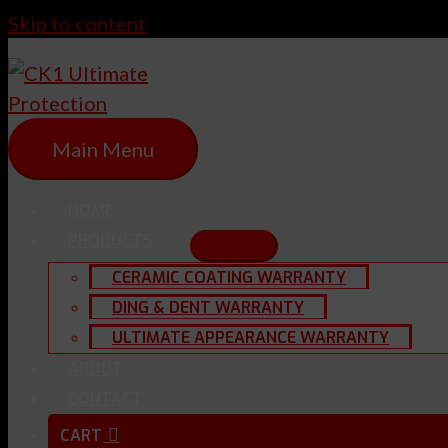
Skip to content
Main Menu
HOME
PRODUCTS
CERAMIC COATING WARRANTY
DING & DENT WARRANTY
ULTIMATE APPEARANCE WARRANTY
ABOUT
CONTACT
CART