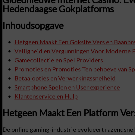
Hedendaagse Gokplatforms
Inhoudsopgave
Hetgeen Maakt Een Goksite Vers en Baanbr
Veiligheid en Vergunningen Voor Moderne 
Gamecollectie en Spel Providers
Promoties en Promoties Ten behoeve van Sp
Betaalopties en Verwerkingssnelheid
Smartphone Spelen en User experience
Klantenservice en Hulp
Hetgeen Maakt Een Platform Ver
De online gaming-industrie evolueert razendsnel,