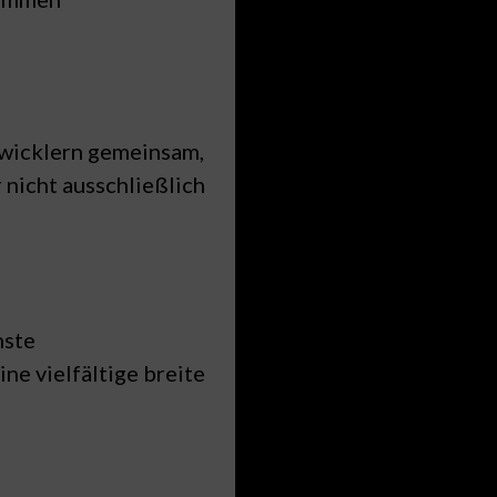
twicklern gemeinsam,
 nicht ausschließlich
nste
ne vielfältige breite