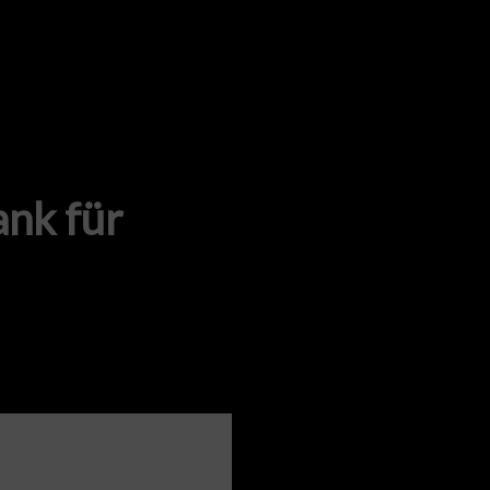
ank für