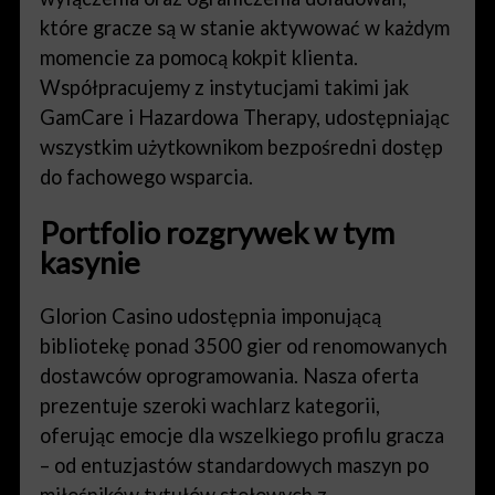
które gracze są w stanie aktywować w każdym
momencie za pomocą kokpit klienta.
Współpracujemy z instytucjami takimi jak
GamCare i Hazardowa Therapy, udostępniając
wszystkim użytkownikom bezpośredni dostęp
do fachowego wsparcia.
Portfolio rozgrywek w tym
kasynie
Glorion Casino udostępnia imponującą
bibliotekę ponad 3500 gier od renomowanych
dostawców oprogramowania. Nasza oferta
prezentuje szeroki wachlarz kategorii,
oferując emocje dla wszelkiego profilu gracza
– od entuzjastów standardowych maszyn po