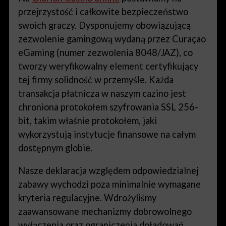
przejrzystość i całkowite bezpieczeństwo
swoich graczy. Dysponujemy obowiązującą
zezwolenie gamingową wydaną przez Curaçao
eGaming (numer zezwolenia 8048/JAZ), co
tworzy weryfikowalny element certyfikujący
tej firmy solidność w przemyśle. Każda
transakcja płatnicza w naszym cazino jest
chroniona protokołem szyfrowania SSL 256-
bit, takim właśnie protokołem, jaki
wykorzystują instytucje finansowe na całym
dostępnym globie.
Nasze deklaracja względem odpowiedzialnej
zabawy wychodzi poza minimalnie wymagane
kryteria regulacyjne. Wdrożyliśmy
zaawansowane mechanizmy dobrowolnego
wyłączenia oraz ograniczenia doładowań,