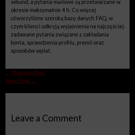
sekund, a pytania mailowe są przetwarzane w
okresie maksymalnie 4 h. Co więcej
utworzyliśmy szeroką bazę danych FAQ, w
czym klienci odkryją wyjaśnienia na najczęściej
zadawane pytania związane z zakładania
konta, sprawdzenia profilu, premii oraz
sposobów wpłat.
←
Previous Post
Next Post
→
Leave a Comment