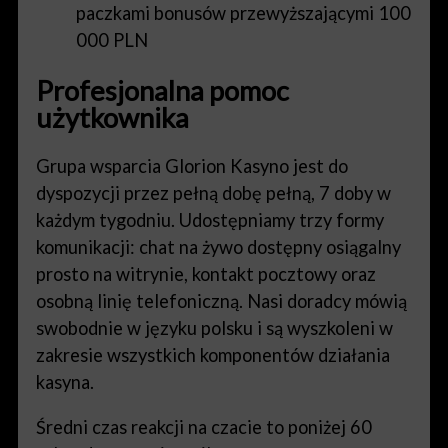
paczkami bonusów przewyższającymi 100
000 PLN
Profesjonalna pomoc
użytkownika
Grupa wsparcia Glorion Kasyno jest do
dyspozycji przez pełną dobę pełną, 7 doby w
każdym tygodniu. Udostępniamy trzy formy
komunikacji: chat na żywo dostępny osiągalny
prosto na witrynie, kontakt pocztowy oraz
osobną linię telefoniczną. Nasi doradcy mówią
swobodnie w języku polsku i są wyszkoleni w
zakresie wszystkich komponentów działania
kasyna.
Średni czas reakcji na czacie to poniżej 60