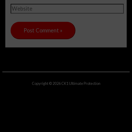
Copyright © 2026
CK1 Ultimate Protection