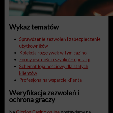
Wykaz tematów
Sprawdzenie zezwoleń i zabezpieczenie
użytkowników
Kolekcja rozgrywek w tym cazino
Formy płatności i szybkość operacji
Schemat lojalnościowy dla stałych
klientów
Profesjonalna wsparcie klienta
Weryfikacja zezwoleń i
ochrona graczy
Na
Glorion Casino online
postawiamy na