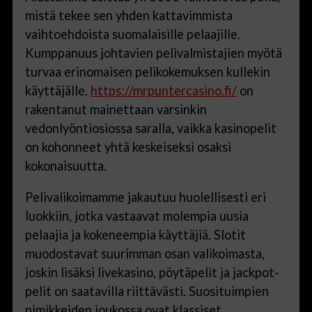
mistä tekee sen yhden kattavimmista
vaihtoehdoista suomalaisille pelaajille.
Kumppanuus johtavien pelivalmistajien myötä
turvaa erinomaisen pelikokemuksen kullekin
käyttäjälle.
https://mrpuntercasino.fi/
on
rakentanut mainettaan varsinkin
vedonlyöntiosiossa saralla, vaikka kasinopelit
on kohonneet yhtä keskeiseksi osaksi
kokonaisuutta.
Pelivalikoimamme jakautuu huolellisesti eri
luokkiin, jotka vastaavat molempia uusia
pelaajia ja kokeneempia käyttäjiä. Slotit
muodostavat suurimman osan valikoimasta,
joskin lisäksi livekasino, pöytäpelit ja jackpot-
pelit on saatavilla riittävästi. Suosituimpien
nimikkeiden joukossa ovat klassiset