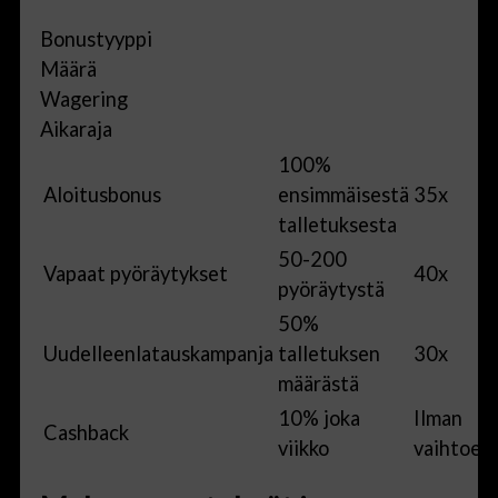
Bonustyyppi
Määrä
Wagering
Aikaraja
100%
Aloitusbonus
ensimmäisestä
35x
talletuksesta
50-200
Vapaat pyöräytykset
40x
pyöräytystä
50%
Uudelleenlatauskampanja
talletuksen
30x
määrästä
10% joka
Ilman
Cashback
viikko
vaihtoeh