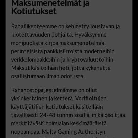
Maksumenetelmät ja
Kotiutukset
Rahaliikenteemme on kehitetty joustavan ja
luotettavuuden pohjalta. Hyväksymme
monipuolista kirjoa maksumenetelmiä
perinteisistä pankkisiirroista moderneihin
verkkolompakkoihin ja kryptovaluuttoihin.
Maksut käsitellään heti, jotta kykenette
osallistumaan ilman odotusta.
Rahanostojärjestelmämme on ollut
yksinkertainen ja ketterä. Verifioitujen
käyttäjätilien kotiutukset käsitellään
tavallisesti 24-48 tunnin sisällä, mikä osoittaa
merkittävästi toimialan keskimääräistä
nopeampaa. Malta Gaming Authorityn