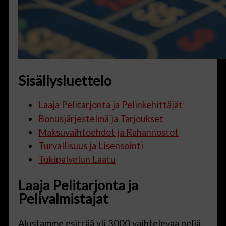
Sisällysluettelo
Laaja Pelitarjonta ja Pelinkehittäjät
Bonusjärjestelmä ja Tarjoukset
Maksuvaihtoehdot ja Rahannostot
Turvallisuus ja Lisensointi
Tukipalvelun Laatu
Laaja Pelitarjonta ja
Pelivalmistajat
Alustamme esittää yli 3000 vaihtelevaa peliä,