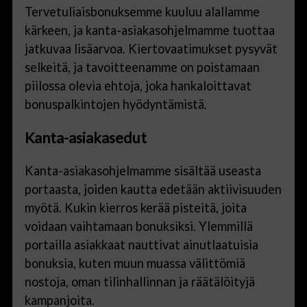
Tervetuliaisbonuksemme kuuluu alallamme
kärkeen, ja kanta-asiakasohjelmamme tuottaa
jatkuvaa lisäarvoa. Kiertovaatimukset pysyvät
selkeitä, ja tavoitteenamme on poistamaan
piilossa olevia ehtoja, joka hankaloittavat
bonuspalkintojen hyödyntämistä.
Kanta-asiakasedut
Kanta-asiakasohjelmamme sisältää useasta
portaasta, joiden kautta edetään aktiivisuuden
myötä. Kukin kierros kerää pisteitä, joita
voidaan vaihtamaan bonuksiksi. Ylemmillä
portailla asiakkaat nauttivat ainutlaatuisia
bonuksia, kuten muun muassa välittömiä
nostoja, oman tilinhallinnan ja räätälöityjä
kampanjoita.