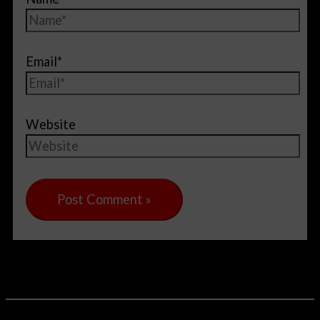
Email*
Website