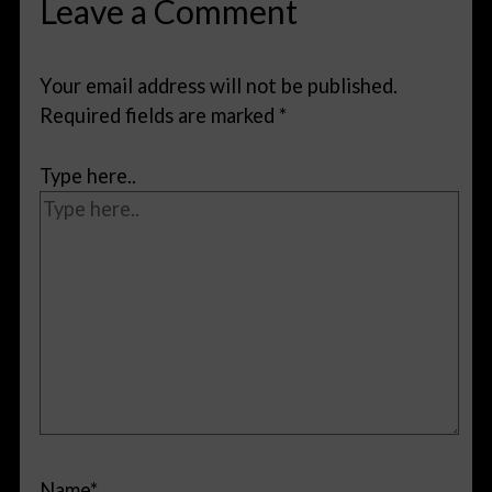
Leave a Comment
Your email address will not be published.
Required fields are marked
*
Type here..
Name*