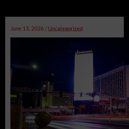
June 13, 2026
/
Uncategorized