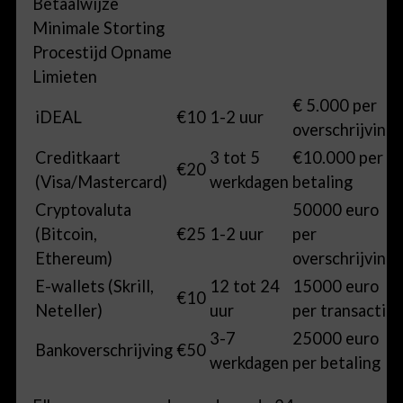
Betaalwijze
Minimale Storting
Procestijd Opname
Limieten
€ 5.000 per
iDEAL
€10
1-2 uur
overschrijving
Creditkaart
3 tot 5
€10.000 per
€20
(Visa/Mastercard)
werkdagen
betaling
Cryptovaluta
50000 euro
(Bitcoin,
€25
1-2 uur
per
Ethereum)
overschrijving
E-wallets (Skrill,
12 tot 24
15000 euro
€10
Neteller)
uur
per transactie
3-7
25000 euro
Bankoverschrijving
€50
werkdagen
per betaling