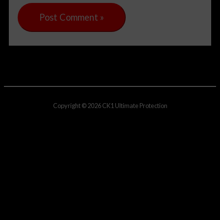
Copyright © 2026
CK1 Ultimate Protection